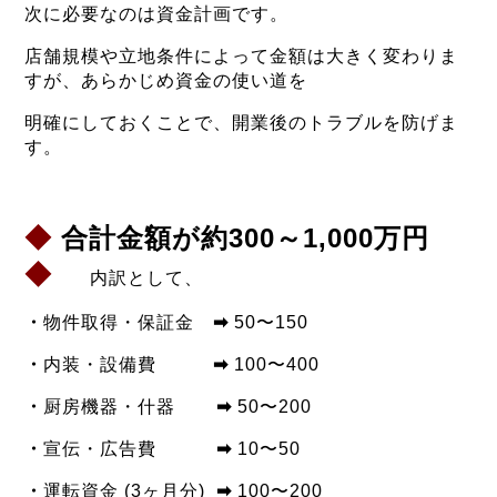
次に必要なのは資金計画です。
店舗規模や立地条件によって金額は大きく変わりま
すが、あらかじめ資金の使い道を
明確にしておくことで、開業後のトラブルを防げま
す。
◆
合計金額が約300～1,000万円
◆
内訳として、
・
物件取得・保証金
➡
50〜150
・
内装・設備費
➡
100〜400
・
厨房機器・什器
➡
50〜200
・
宣伝・広告費
➡
10〜50
・
運転資金 (3ヶ月分)
➡
100〜200