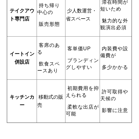
滞在時間が
持ち帰り
短いため
テイクアウ
少人数運営・
中心の
ト専門店
省スペース
魅力的な外
販売形態
観演出必須
客席のあ
客単価UP
内装費や設
る
イートイン
備費が
ブランディン
併設店
飲食スペ
グしやすい
多少かかる
ースあり
初期費用を抑
許可取得や
えられる
キッチンカ
移動式の販
天候の
ー
売
柔軟な出店が
影響に注意
可能