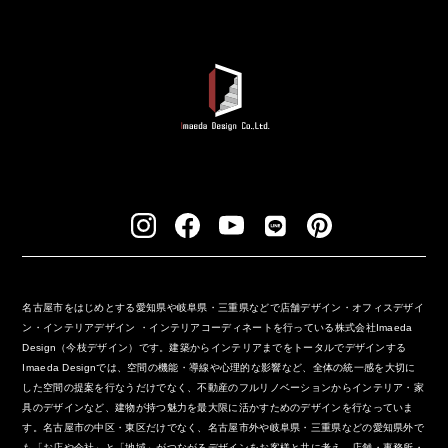
名古屋市をはじめとする愛知県や岐阜県・三重県などで店舗デザイン・オフィスデザイ
ン・インテリアデザイン ・インテリアコーディネートを行っている株式会社Imaeda
Design（今枝デザイン）です。建築からインテリアまでをトータルでデザインする
Imaeda Designでは、空間の機能・導線や心理的な影響など、全体の統一感を大切に
した空間の提案を行なうだけでなく、不動産のフルリノベーションからインテリア・家
具のデザインなど、建物が持つ魅力を最大限に活かすためのデザインを行なっていま
す。名古屋市の中区・東区だけでなく、名古屋市外や岐阜県・三重県などの愛知県外で
も「お店や会社」と「地域」がつながるデザインをお客様と共に考え、店舗・事務所・