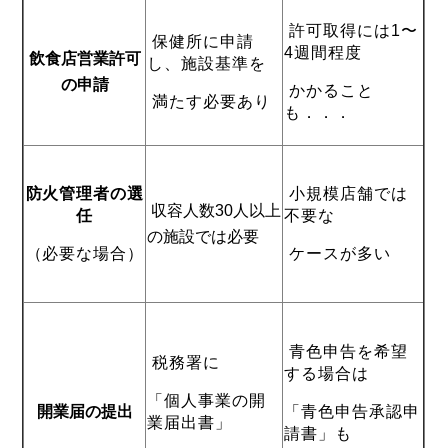
許可取得には1〜
保健所に申請
4週間程度
飲食店営業許可
し、施設基準を
の申請
かかること
満たす必要あり
も．．．
防火管理者の選
小規模店舗では
収容人数30人以上
任
不要な
の施設では必要
（必要な場合）
ケースが多い
青色申告を希望
税務署に
する場合は
「個人事業の開
開業届の提出
「青色申告承認申
業届出書」
請書」も