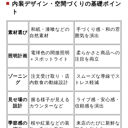
内装デザイン・空間づくりの基礎ポイン
ト
和紙・漆喰などの
手づくり感・和の雰
素材選び
自然素材
囲気を演出
電球色の間接照明
柔らかさと商品への
照明計画
＋スポットライト
注目を両立
ゾーニン
注文受け取り・店
スムーズな導線でス
グ
内飲食の動線設計
トレス軽減
見せ場の
握る様子が見える
ライブ感・安心感・
設計
カウンターなど
信頼感を演出
季節感の
桜や紅葉などの装
来店のたびに新鮮な