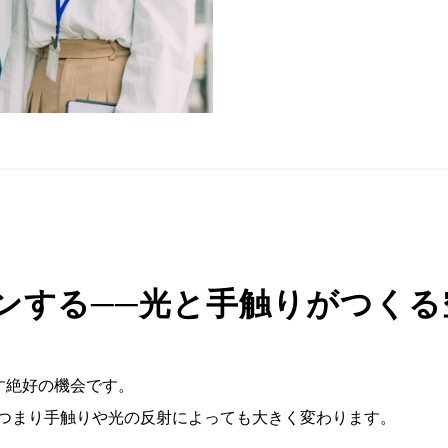
インする──光と手触りがつく
す絶好の機会です。
─つまり手触りや光の反射によっても大きく変わります。