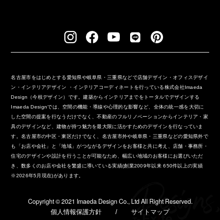
名古屋市をはじめとする愛知県や岐阜県・三重県などで店舗デザイン・オフィスデザイ
ン・インテリアデザイン ・インテリアコーディネートを行っている株式会社Imaeda
Design（今枝デザイン）です。建築からインテリアまでをトータルでデザインする
Imaeda Designでは、空間の機能・導線や心理的な影響など、全体の統一感を大切に
した空間の提案を行なうだけでなく、不動産のフルリノベーションからインテリア・家
具のデザインなど、建物が持つ魅力を最大限に活かすためのデザインを行なっていま
す。名古屋市の中区・東区だけでなく、名古屋市外や岐阜県・三重県などの愛知県外で
も「お店や会社」と「地域」がつながるデザインをお客様と共に考え、店舗・事務所・
住宅のデザインや設計を行うことが可能なため、幅広い地域のお客様にお選びいただ
き、数多くのお店や会社を繁盛に導いている実績(創業2009年以来 650件以上の実績
※2026年5月現在)があります。
Copyright ©︎ 2021 Imaeda Design Co., Ltd All Right Reserved.
個人情報保護方針
/
サイトマップ