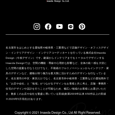
名古屋市をはじめとする愛知県や岐阜県・三重県などで店舗デザイン・オフィスデザイ
ン・インテリアデザイン ・インテリアコーディネートを行っている株式会社Imaeda
Design（今枝デザイン）です。建築からインテリアまでをトータルでデザインする
Imaeda Designでは、空間の機能・導線や心理的な影響など、全体の統一感を大切に
した空間の提案を行なうだけでなく、不動産のフルリノベーションからインテリア・家
具のデザインなど、建物が持つ魅力を最大限に活かすためのデザインを行なっていま
す。名古屋市の中区・東区だけでなく、名古屋市外や岐阜県・三重県などの愛知県外で
も「お店や会社」と「地域」がつながるデザインをお客様と共に考え、店舗・事務所・
住宅のデザインや設計を行うことが可能なため、幅広い地域のお客様にお選びいただ
き、数多くのお店や会社を繁盛に導いている実績(創業2009年以来 650件以上の実績
※2026年5月現在)があります。
Copyright ©︎ 2021 Imaeda Design Co., Ltd All Right Reserved.