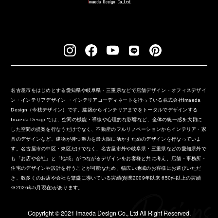
名古屋市をはじめとする愛知県や岐阜県・三重県などで店舗デザイン・オフィスデザイ
ン・インテリアデザイン ・インテリアコーディネートを行っている株式会社Imaeda
Design（今枝デザイン）です。建築からインテリアまでをトータルでデザインする
Imaeda Designでは、空間の機能・導線や心理的な影響など、全体の統一感を大切に
した空間の提案を行なうだけでなく、不動産のフルリノベーションからインテリア・家
具のデザインなど、建物が持つ魅力を最大限に活かすためのデザインを行なっていま
す。名古屋市の中区・東区だけでなく、名古屋市外や岐阜県・三重県などの愛知県外で
も「お店や会社」と「地域」がつながるデザインをお客様と共に考え、店舗・事務所・
住宅のデザインや設計を行うことが可能なため、幅広い地域のお客様にお選びいただ
き、数多くのお店や会社を繁盛に導いている実績(創業2009年以来 650件以上の実績
※2026年5月現在)があります。
Copyright ©︎ 2021 Imaeda Design Co., Ltd All Right Reserved.