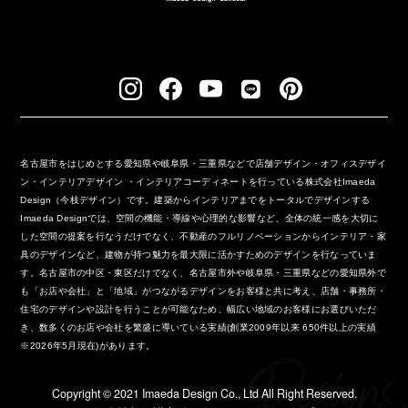
名古屋市をはじめとする愛知県や岐阜県・三重県などで店舗デザイン・オフィスデザイ
ン・インテリアデザイン ・インテリアコーディネートを行っている株式会社Imaeda
Design（今枝デザイン）です。建築からインテリアまでをトータルでデザインする
Imaeda Designでは、空間の機能・導線や心理的な影響など、全体の統一感を大切に
した空間の提案を行なうだけでなく、不動産のフルリノベーションからインテリア・家
具のデザインなど、建物が持つ魅力を最大限に活かすためのデザインを行なっていま
す。名古屋市の中区・東区だけでなく、名古屋市外や岐阜県・三重県などの愛知県外で
も「お店や会社」と「地域」がつながるデザインをお客様と共に考え、店舗・事務所・
住宅のデザインや設計を行うことが可能なため、幅広い地域のお客様にお選びいただ
き、数多くのお店や会社を繁盛に導いている実績(創業2009年以来 650件以上の実績
※2026年5月現在)があります。
Copyright ©︎ 2021 Imaeda Design Co., Ltd All Right Reserved.