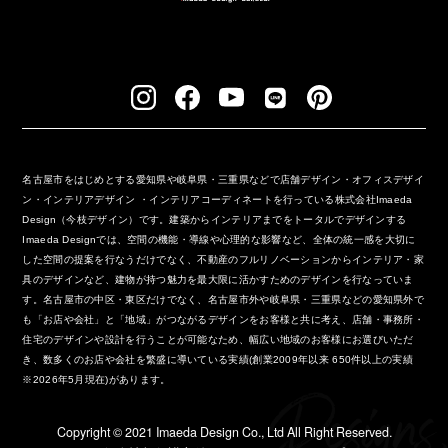
名古屋市をはじめとする愛知県や岐阜県・三重県などで店舗デザイン・オフィスデザイ
ン・インテリアデザイン ・インテリアコーディネートを行っている株式会社Imaeda
Design（今枝デザイン）です。建築からインテリアまでをトータルでデザインする
Imaeda Designでは、空間の機能・導線や心理的な影響など、全体の統一感を大切に
した空間の提案を行なうだけでなく、不動産のフルリノベーションからインテリア・家
具のデザインなど、建物が持つ魅力を最大限に活かすためのデザインを行なっていま
す。名古屋市の中区・東区だけでなく、名古屋市外や岐阜県・三重県などの愛知県外で
も「お店や会社」と「地域」がつながるデザインをお客様と共に考え、店舗・事務所・
住宅のデザインや設計を行うことが可能なため、幅広い地域のお客様にお選びいただ
き、数多くのお店や会社を繁盛に導いている実績(創業2009年以来 650件以上の実績
※2026年5月現在)があります。
Copyright ©︎ 2021 Imaeda Design Co., Ltd All Right Reserved.