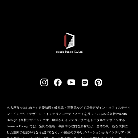
名古屋市をはじめとする愛知県や岐阜県・三重県などで店舗デザイン・オフィスデザイ
ン・インテリアデザイン ・インテリアコーディネートを行っている株式会社Imaeda
Design（今枝デザイン）です。建築からインテリアまでをトータルでデザインする
Imaeda Designでは、空間の機能・導線や心理的な影響など、全体の統一感を大切に
した空間の提案を行なうだけでなく、不動産のフルリノベーションからインテリア・家