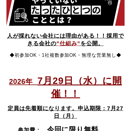
人が採れない会社には理由がある！！
採用で
きる会社の
”仕組み”
を公開。
◆初参加OK・1社複数参加OK・無理な営業無し◆
7月29日（水）に開
2026年
催！！
定員は
先着順になります。申込期限：7月27
日（月）
今回に限り無料
参加費：