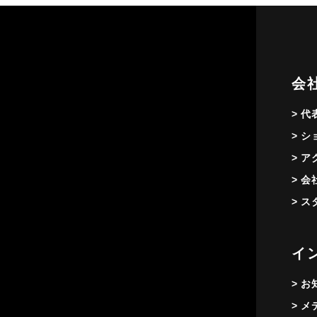
会
> 
> 
> 
> 
> 
イ
> 
> 