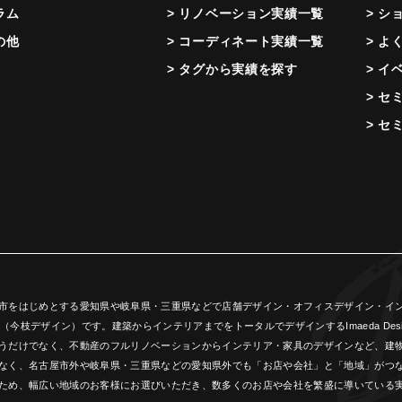
ラム
> リノベーション実績一覧
> シ
の他
> コーディネート実績一覧
> よ
> タグから実績を探す
> イ
> セ
> セ
市をはじめとする愛知県や岐阜県・三重県などで店舗デザイン・オフィスデザイン・インテ
ign（今枝デザイン）です。建築からインテリアまでをトータルでデザインするImaeda 
うだけでなく、不動産のフルリノベーションからインテリア・家具のデザインなど、建
なく、名古屋市外や岐阜県・三重県などの愛知県外でも「お店や会社」と「地域」がつ
ため、幅広い地域のお客様にお選びいただき、数多くのお店や会社を繁盛に導いている実績(創