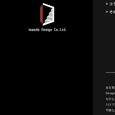
> コ
> そ
名古屋
Des
を行な
だけで
可能な