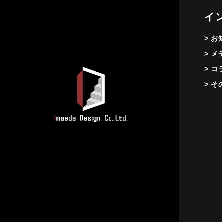
イ
> 
> 
> コ
> そ