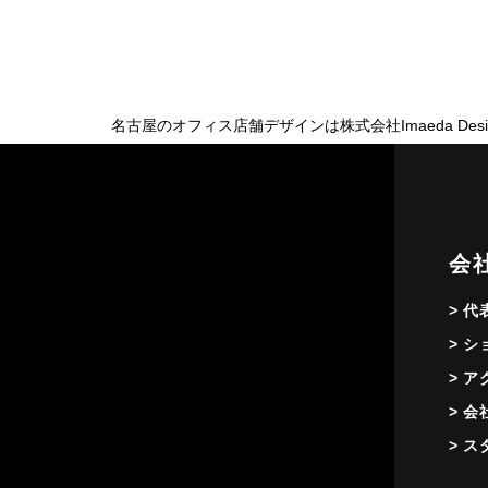
名古屋のオフィス店舗デザインは株式会社Imaeda Desi
会
> 
> 
> 
> 
> 