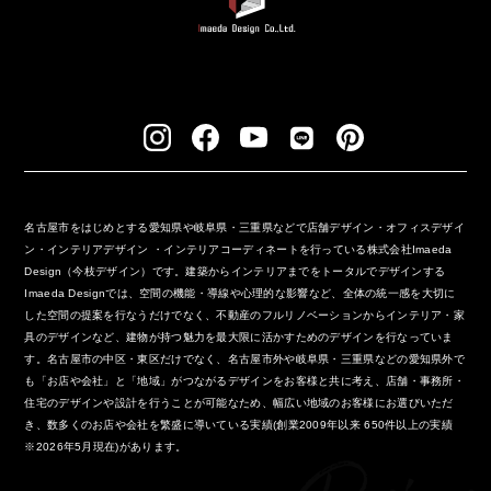
名古屋市をはじめとする愛知県や岐阜県・三重県などで店舗デザイン・オフィスデザイ
ン・インテリアデザイン ・インテリアコーディネートを行っている株式会社Imaeda
Design（今枝デザイン）です。建築からインテリアまでをトータルでデザインする
Imaeda Designでは、空間の機能・導線や心理的な影響など、全体の統一感を大切に
した空間の提案を行なうだけでなく、不動産のフルリノベーションからインテリア・家
具のデザインなど、建物が持つ魅力を最大限に活かすためのデザインを行なっていま
す。名古屋市の中区・東区だけでなく、名古屋市外や岐阜県・三重県などの愛知県外で
も「お店や会社」と「地域」がつながるデザインをお客様と共に考え、店舗・事務所・
住宅のデザインや設計を行うことが可能なため、幅広い地域のお客様にお選びいただ
き、数多くのお店や会社を繁盛に導いている実績(創業2009年以来 650件以上の実績
※2026年5月現在)があります。