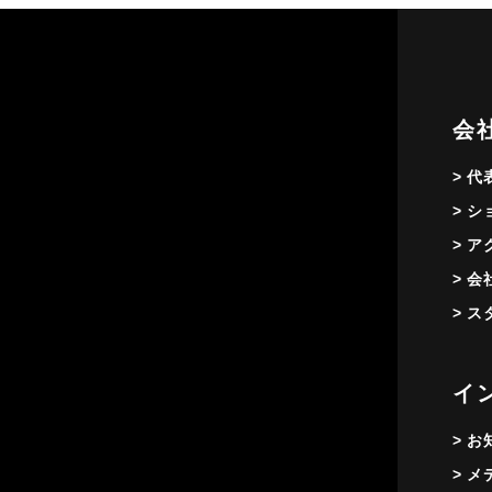
会
> 
> 
> 
> 
> 
イ
> 
> 