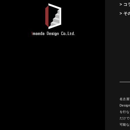
> コ
> そ
名古屋
Des
を行な
だけで
可能な