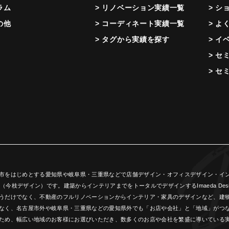
ラム
> リノベーション実績一覧
> シ
の他
> コーディネート実績一覧
> よ
> タグから実績を探す
> イ
> セ
> セ
市をはじめとする愛知県や岐阜県・三重県などで店舗デザイン・オフィスデザイン・インテ
ign（今枝デザイン）です。建築からインテリアまでをトータルでデザインするImaeda 
うだけでなく、不動産のフルリノベーションからインテリア・家具のデザインなど、建
なく、名古屋市外や岐阜県・三重県などの愛知県外でも「お店や会社」と「地域」がつ
ため、幅広い地域のお客様にお選びいただき、数多くのお店や会社を繁盛に導いている実績(創