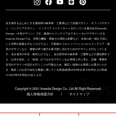
名古屋市をはじめとする愛知県や岐阜県・三重県などで店舗デザイン・オフィスデザイ
ン・インテリアデザイン ・インテリアコーディネートを行っている株式会社Imaeda
Design（今枝デザイン）です。建築からインテリアまでをトータルでデザインする
Imaeda Designでは、空間の機能・導線や心理的な影響など、全体の統一感を大切に
した空間の提案を行なうだけでなく、不動産のフルリノベーションからインテリア・家
具のデザインなど、建物が持つ魅力を最大限に活かすためのデザインを行なっていま
す。名古屋市の中区・東区だけでなく、名古屋市外や岐阜県・三重県などの愛知県外で
も「お店や会社」と「地域」がつながるデザインをお客様と共に考え、店舗・事務所・
住宅のデザインや設計を行うことが可能なため、幅広い地域のお客様にお選びいただ
き、数多くのお店や会社を繁盛に導いている実績(創業2009年以来 650件以上の実績
※2026年5月現在)があります。
Copyright ©︎ 2021 Imaeda Design Co., Ltd All Right Reserved.
個人情報保護方針
/
サイトマップ