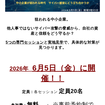
狙われる中小企業。
他人事ではないサイバー攻撃の脅威から、自社の資
産と信頼をどう守るか？
5つの専門セッション
と
実地見学
で、具体的な対策が
見つかります。
6月5日（金）に開
2026年
催！！
定員20名
定員：
各セッション
→
無料
※事前予約制で