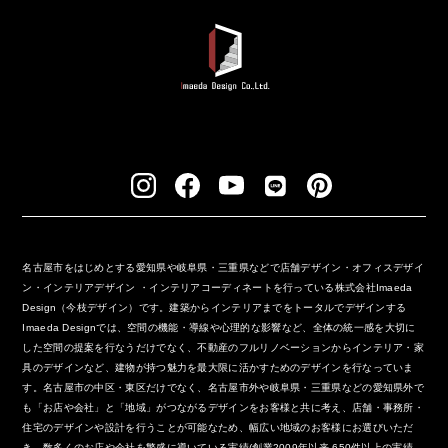
名古屋市をはじめとする愛知県や岐阜県・三重県などで店舗デザイン・オフィスデザイ
ン・インテリアデザイン ・インテリアコーディネートを行っている株式会社Imaeda
Design（今枝デザイン）です。建築からインテリアまでをトータルでデザインする
Imaeda Designでは、空間の機能・導線や心理的な影響など、全体の統一感を大切に
した空間の提案を行なうだけでなく、不動産のフルリノベーションからインテリア・家
具のデザインなど、建物が持つ魅力を最大限に活かすためのデザインを行なっていま
す。名古屋市の中区・東区だけでなく、名古屋市外や岐阜県・三重県などの愛知県外で
も「お店や会社」と「地域」がつながるデザインをお客様と共に考え、店舗・事務所・
住宅のデザインや設計を行うことが可能なため、幅広い地域のお客様にお選びいただ
き、数多くのお店や会社を繁盛に導いている実績(創業2009年以来 650件以上の実績