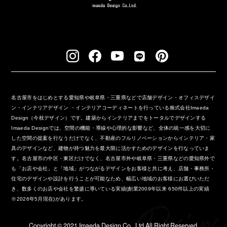
名古屋市をはじめとする愛知県や岐阜県・三重県などで店舗デザイン・オフィスデザイ
ン・インテリアデザイン ・インテリアコーディネートを行っている株式会社Imaeda
Design（今枝デザイン）です。建築からインテリアまでをトータルでデザインする
Imaeda Designでは、空間の機能・導線や心理的な影響など、全体の統一感を大切に
した空間の提案を行なうだけでなく、不動産のフルリノベーションからインテリア・家
具のデザインなど、建物が持つ魅力を最大限に活かすためのデザインを行なっていま
す。名古屋市の中区・東区だけでなく、名古屋市外や岐阜県・三重県などの愛知県外で
も「お店や会社」と「地域」がつながるデザインをお客様と共に考え、店舗・事務所・
住宅のデザインや設計を行うことが可能なため、幅広い地域のお客様にお選びいただ
き、数多くのお店や会社を繁盛に導いている実績(創業2009年以来 650件以上の実績
※2026年5月現在)があります。
Copyright ©︎ 2021 Imaeda Design Co., Ltd All Right Reserved.