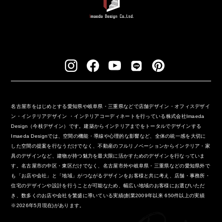
名古屋市をはじめとする愛知県や岐阜県・三重県などで店舗デザイン・オフィスデザイ
ン・インテリアデザイン ・インテリアコーディネートを行っている株式会社Imaeda
Design（今枝デザイン）です。建築からインテリアまでをトータルでデザインする
Imaeda Designでは、空間の機能・導線や心理的な影響など、全体の統一感を大切に
した空間の提案を行なうだけでなく、不動産のフルリノベーションからインテリア・家
具のデザインなど、建物が持つ魅力を最大限に活かすためのデザインを行なっていま
す。名古屋市の中区・東区だけでなく、名古屋市外や岐阜県・三重県などの愛知県外で
も「お店や会社」と「地域」がつながるデザインをお客様と共に考え、店舗・事務所・
住宅のデザインや設計を行うことが可能なため、幅広い地域のお客様にお選びいただ
き、数多くのお店や会社を繁盛に導いている実績(創業2009年以来 650件以上の実績
※2026年5月現在)があります。