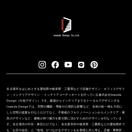
名古屋市をはじめとする愛知県や岐阜県・三重県などで店舗デザイン・オフィスデザイ
ン・インテリアデザイン ・インテリアコーディネートを行っている株式会社Imaeda
Design（今枝デザイン）です。建築からインテリアまでをトータルでデザインする
Imaeda Designでは、空間の機能・導線や心理的な影響など、全体の統一感を大切に
した空間の提案を行なうだけでなく、不動産のフルリノベーションからインテリア・家
具のデザインなど、建物が持つ魅力を最大限に活かすためのデザインを行なっていま
す。名古屋市の中区・東区だけでなく、名古屋市外や岐阜県・三重県などの愛知県外で
も「お店や会社」と「地域」がつながるデザインをお客様と共に考え、店舗・事務所・