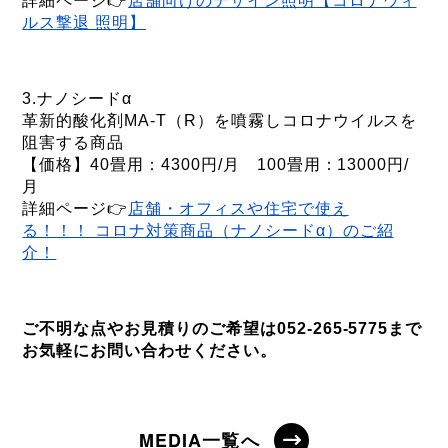
詳細ページ👉
店舗向けのデザイン照明【コロナウィ
ルス撃退 照明】
3.ナノシードα
革新的酸化剤MA-T（R）を噴霧しコロナウイルスを
阻害する商品
【価格】40畳用：4300円/月 100畳用：13000円/
月
詳細ページ👉
店舗・オフィスや住宅で使え
る！！！ コロナ対策商品（ナノシードα）のご紹
介！
ご不明な点やお見積りのご希望は052-265-5775まで
お気軽にお問い合わせください。
MEDIA一覧へ