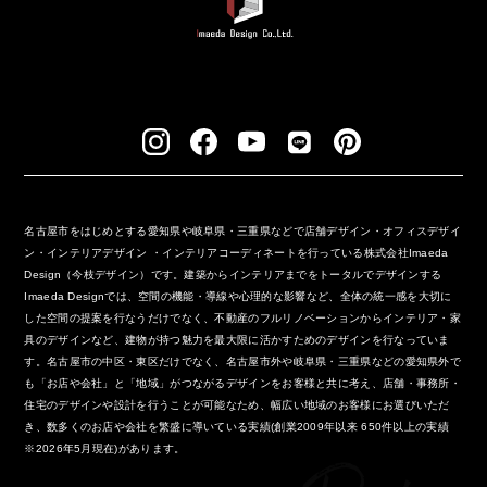
名古屋市をはじめとする愛知県や岐阜県・三重県などで店舗デザイン・オフィスデザイ
ン・インテリアデザイン ・インテリアコーディネートを行っている株式会社Imaeda
Design（今枝デザイン）です。建築からインテリアまでをトータルでデザインする
Imaeda Designでは、空間の機能・導線や心理的な影響など、全体の統一感を大切に
した空間の提案を行なうだけでなく、不動産のフルリノベーションからインテリア・家
具のデザインなど、建物が持つ魅力を最大限に活かすためのデザインを行なっていま
す。名古屋市の中区・東区だけでなく、名古屋市外や岐阜県・三重県などの愛知県外で
も「お店や会社」と「地域」がつながるデザインをお客様と共に考え、店舗・事務所・
住宅のデザインや設計を行うことが可能なため、幅広い地域のお客様にお選びいただ
き、数多くのお店や会社を繁盛に導いている実績(創業2009年以来 650件以上の実績
※2026年5月現在)があります。