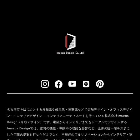
名古屋市をはじめとする愛知県や岐阜県・三重県などで店舗デザイン・オフィスデザイ
ン・インテリアデザイン ・インテリアコーディネートを行っている株式会社Imaeda
Design（今枝デザイン）です。建築からインテリアまでをトータルでデザインする
Imaeda Designでは、空間の機能・導線や心理的な影響など、全体の統一感を大切に
した空間の提案を行なうだけでなく、不動産のフルリノベーションからインテリア・家