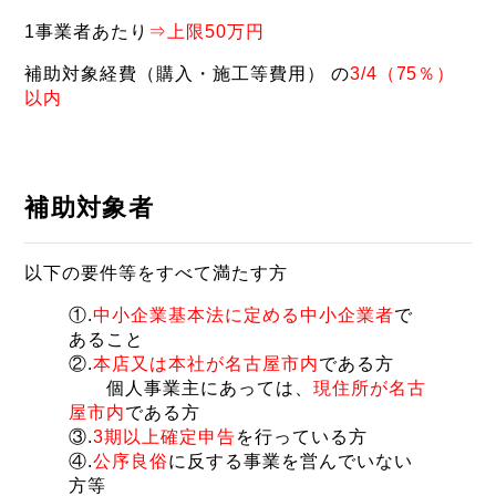
1事業者あたり
⇒上限50万円
補助対象経費（購入・施工等費用） の
3/4（75％）
以内
補助対象者
以下の要件等をすべて満たす方
①.
中小企業基本法に定める中小企業者
で
あること
②.
本店又は本社が名古屋市内
である方
個人事業主にあっては、
現住所が名古
屋市内
である方
③.
3期以上確定申告
を行っている方
④.
公序良俗
に反する事業を営んでいない
方等