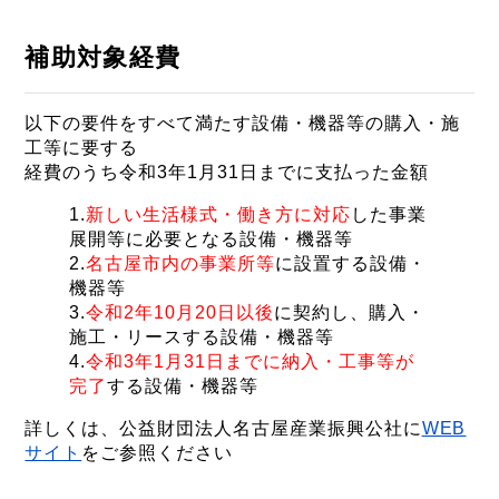
補助対象経費
以下の要件をすべて満たす設備・機器等の購入・施
工等に要する
経費のうち令和3年1月31日までに支払った金額
1.
新しい生活様式・働き方に対応
した事業
展開等に必要となる設備・機器等
2.
名古屋市内の事業所等
に設置する設備・
機器等
3.
令和2年10月20日以後
に契約し、購入・
施工・リースする設備・機器等
4.
令和3年1月31日までに納入・工事等が
完了
する設備・機器等
詳しくは、公益財団法人名古屋産業振興公社に
WEB
サイト
をご参照ください