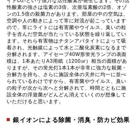
イドO2-という強力な活性酸素が発生します。その活
性酸素の強さは塩素の3倍、次亜塩素酸の2倍、オゾ
ンの1.5倍の殺菌力があります。部屋の中の空気は、
空調や人の動きによって常に対流が起こっています
ので、常にライトには有害菌やウイルス、臭いの粒
子を含んだ空気が当たっている状態を繰り返してい
ます。それら有害物はチタンアパタイトによって吸
着され、光触媒によって水と二酸化炭素になるまで
分解されます。アイセーブ40W形蛍光ランプの表面
積は、1本あたりA3用紙（1200㎠）相当の面積があ
りますが、その蛍光灯1本1本が非常に強力な殺菌・
分解力を持ち、さらに施設全体の天井に均一に並べ
られているわけですから、有害菌やウイルス、臭い
の粒子が次から次へと分解されて、時間とともに施
設全体の浮遊菌がどんどん消えていくのが想像して
いただけると思います。
銀イオンによる除菌・消臭・防カビ効果