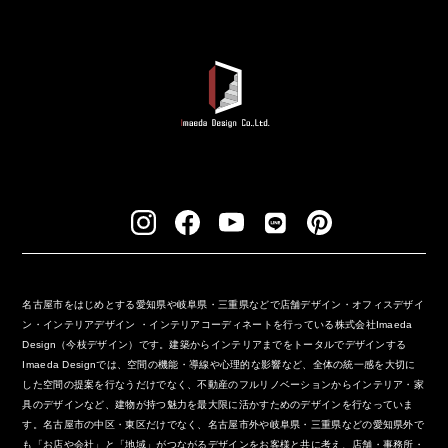
名古屋市をはじめとする愛知県や岐阜県・三重県などで店舗デザイン・オフィスデザイ
ン・インテリアデザイン ・インテリアコーディネートを行っている株式会社Imaeda
Design（今枝デザイン）です。建築からインテリアまでをトータルでデザインする
Imaeda Designでは、空間の機能・導線や心理的な影響など、全体の統一感を大切に
した空間の提案を行なうだけでなく、不動産のフルリノベーションからインテリア・家
具のデザインなど、建物が持つ魅力を最大限に活かすためのデザインを行なっていま
す。名古屋市の中区・東区だけでなく、名古屋市外や岐阜県・三重県などの愛知県外で
も「お店や会社」と「地域」がつながるデザインをお客様と共に考え、店舗・事務所・