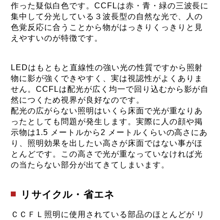
作った疑似白色です。CCFLは赤・青・緑の三波長に
集中して分光している３波長型の自然な光で、人の
色覚反応に合うことから物がはっきりくっきりと見
えやすいのが特徴です。
LEDはもともと直線性の強い光の性質ですから照射
物に影が強くできやすく、実は視認性がよくありま
せん。CCFLは配光が広く均一で回り込むから影が自
然につくため視界が良好なのです。
配光の広がらない照明はいくら床面で光が重なりあ
ったとしても問題が発生します。実際に人の顔や掲
示物は1.5 メートルから2 メートルくらいの高さにあ
り、照明効果を出したい高さが床面ではない事がほ
とんどです。この高さで光が重なっていなければ光
の当たらない部分が出てきてしまいます。
リサイクル・省エネ
ＣＣＦＬ照明に使用されている部品のほとんどが リ