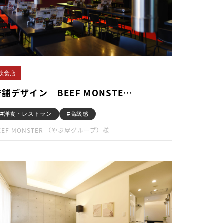
飲食店
店舗デザイン BEEF MONSTE…
#洋食・レストラン
#高級感
EEF MONSTER （やぶ屋グループ）様