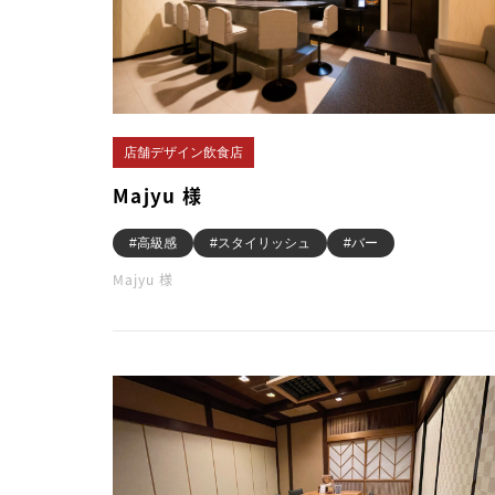
店舗デザイン飲食店
Majyu 様
#高級感
#スタイリッシュ
#バー
Majyu 様