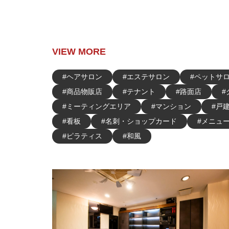
VIEW MORE
#ヘアサロン
#エステサロン
#ペットサ
#商品物販店
#テナント
#路面店
#
#ミーティングエリア
#マンション
#戸
#看板
#名刺・ショップカード
#メニュ
#ピラティス
#和風