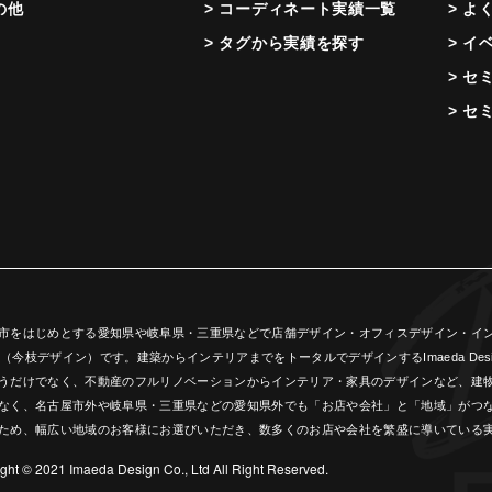
の他
> コーディネート実績一覧
> よ
> タグから実績を探す
> イ
> セ
> セ
市をはじめとする愛知県や岐阜県・三重県などで店舗デザイン・オフィスデザイン・インテ
ign（今枝デザイン）です。建築からインテリアまでをトータルでデザインするImaeda 
うだけでなく、不動産のフルリノベーションからインテリア・家具のデザインなど、建
なく、名古屋市外や岐阜県・三重県などの愛知県外でも「お店や会社」と「地域」がつ
ため、幅広い地域のお客様にお選びいただき、数多くのお店や会社を繁盛に導いている実績(創
ght ©︎ 2021 Imaeda Design Co., Ltd All Right Reserved.