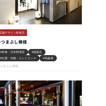
店舗デザイン飲食店
ひつまぶし欅様
#和食・日本料理店
#路面店
#社屋・外観・エントランス
#高級感
つまぶし欅様