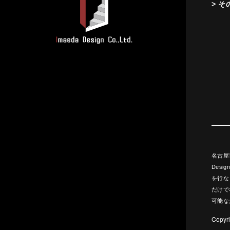
> そ
名古屋
Des
を行な
だけで
可能な
Copyri