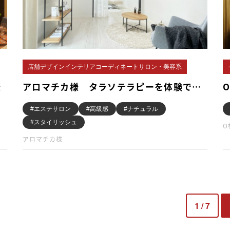
店舗デザインインテリアコーディネートサロン・美容系
様
アロマチカ様 タラソテラピーを体験で…
#エステサロン
#高級感
#ナチュラル
#スタイリッシュ
アロマチカ様
1 / 7