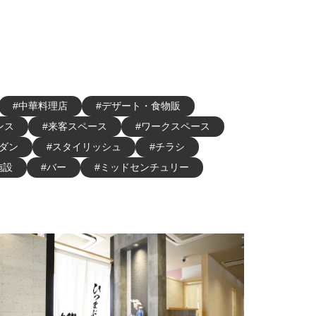
#中華料理店
#デザート・食物販
ンス
#来客スペース
#ワークスペース
モダン
#スタイリッシュ
#チラシ
施設
#バー
#ミッドセンチュリー