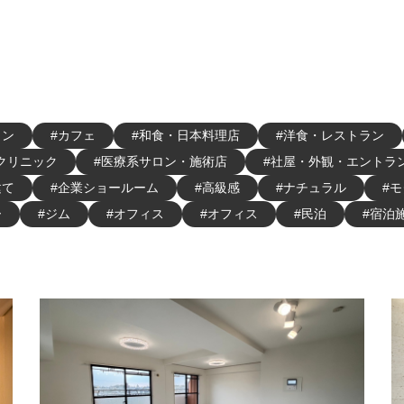
ロン
#カフェ
#和食・日本料理店
#洋食・レストラン
クリニック
#医療系サロン・施術店
#社屋・外観・エントラ
建て
#企業ショールーム
#高級感
#ナチュラル
#
ー
#ジム
#オフィス
#オフィス
#民泊
#宿泊