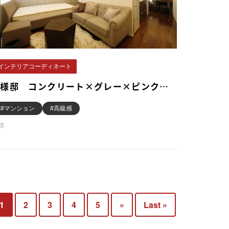
インテリアコーディネート
O様邸 コンクリート×グレー×ピンク…
#マンション
#高級感
O様
1
2
3
4
5
»
Last »