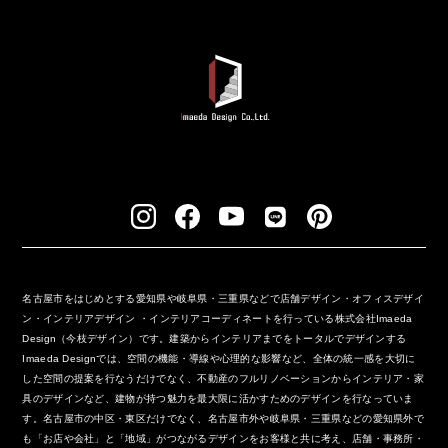
名古屋市をはじめとする愛知県や岐阜県・三重県などで店舗デザイン・オフィスデザイ
ン・インテリアデザイン ・インテリアコーディネートを行っている株式会社Imaeda
Design（今枝デザイン）です。建築からインテリアまでをトータルでデザインする
Imaeda Designでは、空間の機能・導線や心理的な影響など、全体の統一感を大切に
した空間の提案を行なうだけでなく、不動産のフルリノベーションからインテリア・家
具のデザインなど、建物が持つ魅力を最大限に活かすためのデザインを行なっていま
す。名古屋市の中区・東区だけでなく、名古屋市外や岐阜県・三重県などの愛知県外で
も「お店や会社」と「地域」がつながるデザインをお客様と共に考え、店舗・事務所・