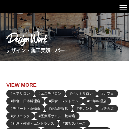
Design Work
デザイン・施工実績 - バー
VIEW MORE
#ヘアサロン
#エステサロン
#ペットサロン
#カフェ
#和食・日本料理店
#洋食・レストラン
#中華料理店
#デザート・食物販
#商品物販店
#テナント
#路面店
#クリニック
#医療系サロン・施術店
#社屋・外観・エントランス
#来客スペース