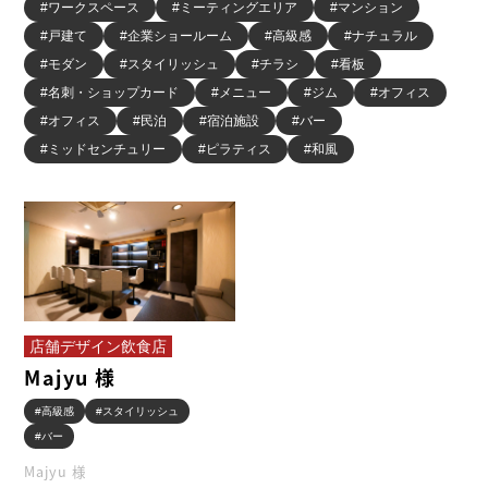
#ワークスペース
#ミーティングエリア
#マンション
#戸建て
#企業ショールーム
#高級感
#ナチュラル
#モダン
#スタイリッシュ
#チラシ
#看板
#名刺・ショップカード
#メニュー
#ジム
#オフィス
#オフィス
#民泊
#宿泊施設
#バー
#ミッドセンチュリー
#ピラティス
#和風
店舗デザイン飲食店
Majyu 様
#高級感
#スタイリッシュ
#バー
Majyu 様