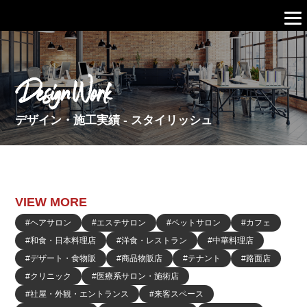
Design Work
デザイン・施工実績 - スタイリッシュ
VIEW MORE
#ヘアサロン
#エステサロン
#ペットサロン
#カフェ
#和食・日本料理店
#洋食・レストラン
#中華料理店
#デザート・食物販
#商品物販店
#テナント
#路面店
#クリニック
#医療系サロン・施術店
#社屋・外観・エントランス
#来客スペース