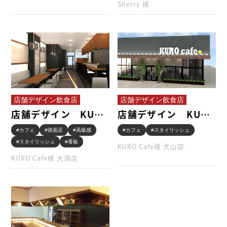
Sherry 様
店舗デザイン飲食店
店舗デザイン飲食店
店舗デザイン KURO
店舗デザイン KURO
Cafe様 …
Cafe様 …
#カフェ
#路面店
#高級感
#カフェ
#スタイリッシュ
#スタイリッシュ
#看板
KURO Cafe様 犬山店
KURO Cafe様 大須店