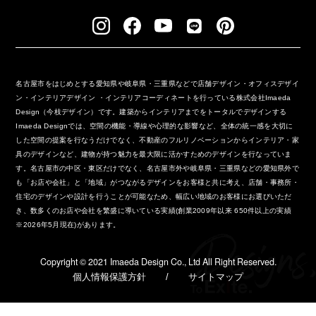
名古屋市をはじめとする愛知県や岐阜県・三重県などで店舗デザイン・オフィスデザイ
ン・インテリアデザイン ・インテリアコーディネートを行っている株式会社Imaeda
Design（今枝デザイン）です。建築からインテリアまでをトータルでデザインする
Imaeda Designでは、空間の機能・導線や心理的な影響など、全体の統一感を大切に
した空間の提案を行なうだけでなく、不動産のフルリノベーションからインテリア・家
具のデザインなど、建物が持つ魅力を最大限に活かすためのデザインを行なっていま
す。名古屋市の中区・東区だけでなく、名古屋市外や岐阜県・三重県などの愛知県外で
も「お店や会社」と「地域」がつながるデザインをお客様と共に考え、店舗・事務所・
住宅のデザインや設計を行うことが可能なため、幅広い地域のお客様にお選びいただ
き、数多くのお店や会社を繁盛に導いている実績(創業2009年以来 650件以上の実績
※2026年5月現在)があります。
Copyright ©︎ 2021 Imaeda Design Co., Ltd All Right Reserved.
個人情報保護方針
/
サイトマップ