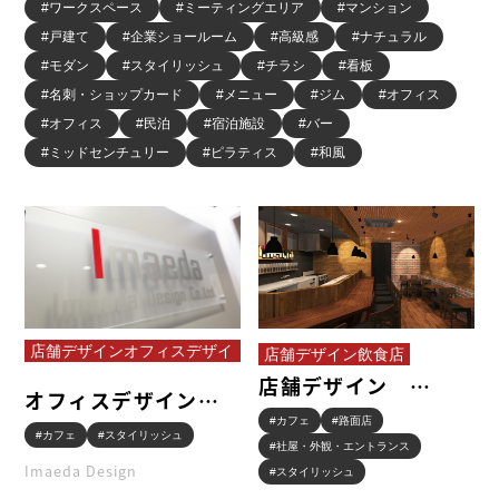
#ワークスペース
#ミーティングエリア
#マンション
#戸建て
#企業ショールーム
#高級感
#ナチュラル
#モダン
#スタイリッシュ
#チラシ
#看板
#名刺・ショップカード
#メニュー
#ジム
#オフィス
#オフィス
#民泊
#宿泊施設
#バー
#ミッドセンチュリー
#ピラティス
#和風
店舗デザインオフィスデザイ
店舗デザイン飲食店
ン
店舗デザイン
オフィスデザイン
Sherry 様 ca…
ImaedaDes…
#カフェ
#路面店
#カフェ
#スタイリッシュ
#社屋・外観・エントランス
Imaeda Design
#スタイリッシュ