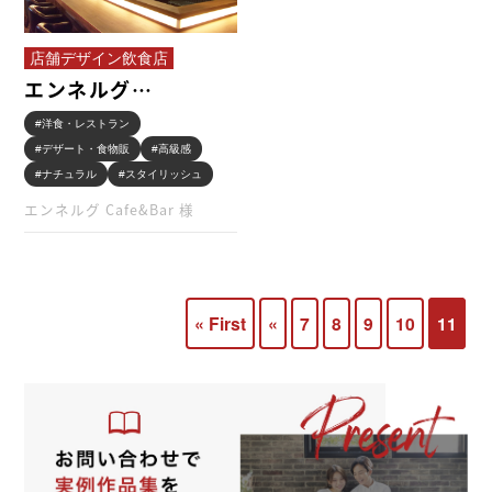
店舗デザイン飲食店
エンネルグ
Cafe&Bar 様 …
#洋食・レストラン
#デザート・食物販
#高級感
#ナチュラル
#スタイリッシュ
エンネルグ Cafe&Bar 様
« First
«
7
8
9
10
11