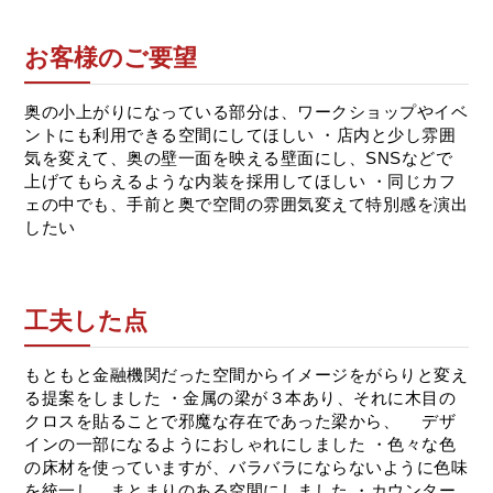
お客様のご要望
奥の小上がりになっている部分は、ワークショップやイベ
ントにも利用できる空間にしてほしい ・店内と少し雰囲
気を変えて、奥の壁一面を映える壁面にし、SNSなどで
上げてもらえるような内装を採用してほしい ・同じカフ
ェの中でも、手前と奥で空間の雰囲気変えて特別感を演出
したい
工夫した点
もともと金融機関だった空間からイメージをがらりと変え
る提案をしました ・金属の梁が３本あり、それに木目の
クロスを貼ることで邪魔な存在であった梁から、 デザ
インの一部になるようにおしゃれにしました ・色々な色
の床材を使っていますが、バラバラにならないように色味
を統一し、まとまりのある空間にしました ・カウンター