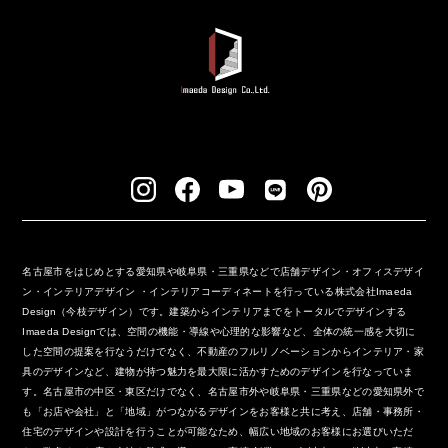
名古屋市をはじめとする愛知県や岐阜県・三重県などで店舗デザイン・オフィスデザイ
ン・インテリアデザイン ・インテリアコーディネートを行っている株式会社Imaeda
Design（今枝デザイン）です。建築からインテリアまでをトータルでデザインする
Imaeda Designでは、空間の機能・導線や心理的な影響など、全体の統一感を大切に
した空間の提案を行なうだけでなく、不動産のフルリノベーションからインテリア・家
具のデザインなど、建物が持つ魅力を最大限に活かすためのデザインを行なっていま
す。名古屋市の中区・東区だけでなく、名古屋市外や岐阜県・三重県などの愛知県外で
も「お店や会社」と「地域」がつながるデザインをお客様と共に考え、店舗・事務所・
住宅のデザインや設計を行うことが可能なため、幅広い地域のお客様にお選びいただ