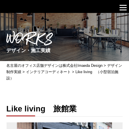
WORKS
デザイン・施工実績
名古屋のオフィス店舗デザインは株式会社Imaeda Design
>
デザイン
制作実績
>
インテリアコーディネート
>
Like living （小型宿泊施
設）
Like living 旅館業