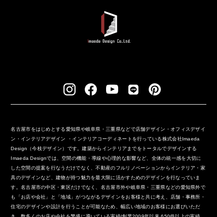
名古屋市をはじめとする愛知県や岐阜県・三重県などで店舗デザイン・オフィスデザイ
ン・インテリアデザイン ・インテリアコーディネートを行っている株式会社Imaeda
Design（今枝デザイン）です。建築からインテリアまでをトータルでデザインする
Imaeda Designでは、空間の機能・導線や心理的な影響など、全体の統一感を大切に
した空間の提案を行なうだけでなく、不動産のフルリノベーションからインテリア・家
具のデザインなど、建物が持つ魅力を最大限に活かすためのデザインを行なっていま
す。名古屋市の中区・東区だけでなく、名古屋市外や岐阜県・三重県などの愛知県外で
も「お店や会社」と「地域」がつながるデザインをお客様と共に考え、店舗・事務所・
住宅のデザインや設計を行うことが可能なため、幅広い地域のお客様にお選びいただ
き、数多くのお店や会社を繁盛に導いている実績(創業2009年以来 650件以上の実績