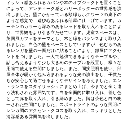
ィッシュ感あふれるカバンや本のオブジェクトを置くこと
によって、アンティーク感とハリーポッターの世界感を演
出しました。壁にかかっている額縁もホグワーツの廊下の
ような感覚で、遊び心あふれる部屋に仕上げています。カ
ーテンのカラーも深みのあるレッドを取り入れることによ
り、世界観をより引き立たせています。児童スペースは、
英国風カフェをテーマとし、木と緑をバランスよく取り入
れました。白色の壁をベースとしていますが、色むらのあ
るレンガを壁の一面だけに貼ることにより、部屋にアクセ
ントをつけました。一人で勉強できるようなテーブルや、
話し合えるような少し大きめのテーブルを設置し、様々な
用途で使える空間にしました。また、間接照明を使い、部
屋全体が暖かく包み込まれるような光の演出をし、子供た
ちが安心して過ごせるようなデザインを考えました。エン
トランスをスタイリッシュにまとめ上げ、今までと全く違
う洗礼された雰囲気です。白を全面的に取り入れ、差し色
として赤を取り入れ、引き締めました。階は茶色と白の統
一された空間にしました。スポットライトのような照明に
レンガ調のアクセントクロスを取り入れ、スッキリとした
清潔感ある雰囲気を出しました。