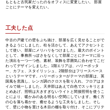
もともと古民家だったのをオフィスに変更したい。 部屋
ごとにテーマを変えたい。
工夫した点
中古の戸建ての壁をぶち抜け、部屋を広く見せることがで
きるようにしました。柱を活かして、あえてアクセントと
して使い、部屋にメリハリをつけました。最大のポイント
として、事務所っぽさをなくして部屋ごとにテーマに沿っ
た演出を一つ一つ色、素材、装飾を雰囲気に合わせてこだ
わってデザインしました。1階エリアは、ハリーポッタ
ー、カフェ、スタイリッシュ、2階部分はフリースペース
というテーマです。ハリーポッターがテーマの部屋は、英
国風を意識し、レンガ調のクロスを取り入れ、フロアはタ
イルで統一しました。天井部はあえて白色でスッキリとま
とめあげ、照明は大きすぎないライトと間接照明を使うこ
とにより、暖かみのある明るい空間にしています。働く方
の心を落ち着かせ、癒せるような工夫をしました。そし
て、壁に小物を置ける木目の棚を取り付け、そこにブリテ