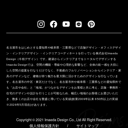
名古屋市をはじめとする愛知県や岐阜県・三重県などで店舗デザイン・オフィスデザイ
ン・インテリアデザイン ・インテリアコーディネートを行っている株式会社Imaeda
Design（今枝デザイン）です。建築からインテリアまでをトータルでデザインする
Imaeda Designでは、空間の機能・導線や心理的な影響など、全体の統一感を大切に
した空間の提案を行なうだけでなく、不動産のフルリノベーションからインテリア・家
具のデザインなど、建物が持つ魅力を最大限に活かすためのデザインを行なっていま
す。名古屋市の中区・東区だけでなく、名古屋市外や岐阜県・三重県などの愛知県外で
も「お店や会社」と「地域」がつながるデザインをお客様と共に考え、店舗・事務所・
住宅のデザインや設計を行うことが可能なため、幅広い地域のお客様にお選びいただ
き、数多くのお店や会社を繁盛に導いている実績(創業2009年以来 650件以上の実績
※2026年5月現在)があります。
Copyright ©︎ 2021 Imaeda Design Co., Ltd All Right Reserved.
個人情報保護方針
/
サイトマップ