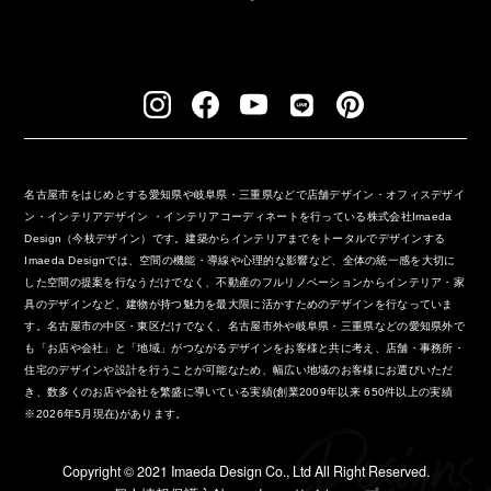
名古屋市をはじめとする愛知県や岐阜県・三重県などで店舗デザイン・オフィスデザイ
ン・インテリアデザイン ・インテリアコーディネートを行っている株式会社Imaeda
Design（今枝デザイン）です。建築からインテリアまでをトータルでデザインする
Imaeda Designでは、空間の機能・導線や心理的な影響など、全体の統一感を大切に
した空間の提案を行なうだけでなく、不動産のフルリノベーションからインテリア・家
具のデザインなど、建物が持つ魅力を最大限に活かすためのデザインを行なっていま
す。名古屋市の中区・東区だけでなく、名古屋市外や岐阜県・三重県などの愛知県外で
も「お店や会社」と「地域」がつながるデザインをお客様と共に考え、店舗・事務所・
住宅のデザインや設計を行うことが可能なため、幅広い地域のお客様にお選びいただ
き、数多くのお店や会社を繁盛に導いている実績(創業2009年以来 650件以上の実績
※2026年5月現在)があります。
Copyright ©︎ 2021 Imaeda Design Co., Ltd All Right Reserved.