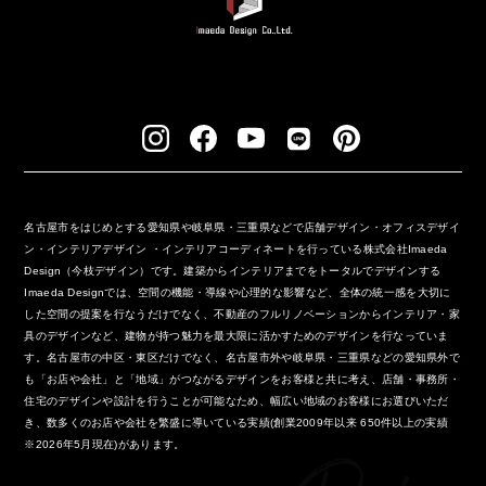
名古屋市をはじめとする愛知県や岐阜県・三重県などで店舗デザイン・オフィスデザイ
ン・インテリアデザイン ・インテリアコーディネートを行っている株式会社Imaeda
Design（今枝デザイン）です。建築からインテリアまでをトータルでデザインする
Imaeda Designでは、空間の機能・導線や心理的な影響など、全体の統一感を大切に
した空間の提案を行なうだけでなく、不動産のフルリノベーションからインテリア・家
具のデザインなど、建物が持つ魅力を最大限に活かすためのデザインを行なっていま
す。名古屋市の中区・東区だけでなく、名古屋市外や岐阜県・三重県などの愛知県外で
も「お店や会社」と「地域」がつながるデザインをお客様と共に考え、店舗・事務所・
住宅のデザインや設計を行うことが可能なため、幅広い地域のお客様にお選びいただ
き、数多くのお店や会社を繁盛に導いている実績(創業2009年以来 650件以上の実績
※2026年5月現在)があります。