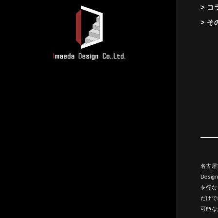
> コ
> そ
名古屋
Des
を行な
だけで
可能な