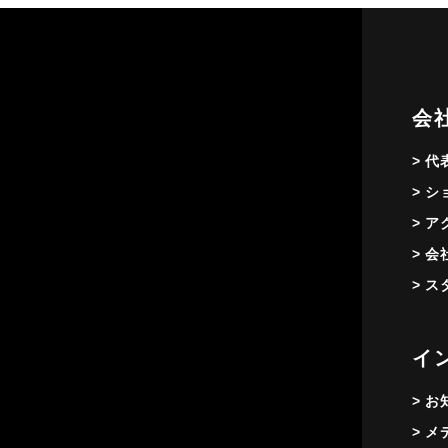
会
> 
> 
> 
> 
> 
イ
> 
> 