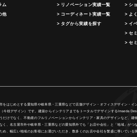
ラム
> リノベーション実績一覧
> シ
の他
> コーディネート実績一覧
> よ
> タグから実績を探す
> イ
> セ
> セ
市をはじめとする愛知県や岐阜県・三重県などで店舗デザイン・オフィスデザイン・インテ
ign（今枝デザイン）です。建築からインテリアまでをトータルでデザインするImaeda 
うだけでなく、不動産のフルリノベーションからインテリア・家具のデザインなど、建
なく、名古屋市外や岐阜県・三重県などの愛知県外でも「お店や会社」と「地域」がつ
ため、幅広い地域のお客様にお選びいただき、数多くのお店や会社を繁盛に導いている実績(創