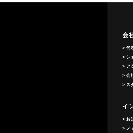
会
> 
> 
> 
> 
> 
イ
> 
> 