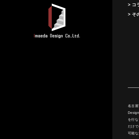
> コ
> そ
名古屋
Des
を行な
だけで
可能な