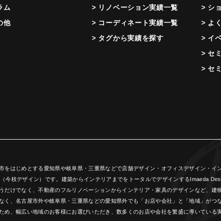
ラム
> リノベーション実績一覧
> シ
の他
> コーディネート実績一覧
> よ
> タグから実績を探す
> イ
> セ
> セ
市をはじめとする愛知県や岐阜県・三重県などで店舗デザイン・オフィスデザイン・インテ
ign（今枝デザイン）です。建築からインテリアまでをトータルでデザインするImaeda 
うだけでなく、不動産のフルリノベーションからインテリア・家具のデザインなど、建
なく、名古屋市外や岐阜県・三重県などの愛知県外でも「お店や会社」と「地域」がつ
ため、幅広い地域のお客様にお選びいただき、数多くのお店や会社を繁盛に導いている実績(創