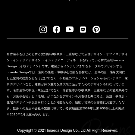
名古屋市をはじめとする愛知県や岐阜県・三重県などで店舗デザイン・オフィスデザイ
ン・インテリアデザイン ・インテリアコーディネートを行っている株式会社Imaeda
Design（今枝デザイン）です。建築からインテリアまでをトータルでデザインする
Imaeda Designでは、空間の機能・導線や心理的な影響など、全体の統一感を大切に
した空間の提案を行なうだけでなく、不動産のフルリノベーションからインテリア・家
具のデザインなど、建物が持つ魅力を最大限に活かすためのデザインを行なっていま
す。名古屋市の中区・東区だけでなく、名古屋市外や岐阜県・三重県などの愛知県外で
も「お店や会社」と「地域」がつながるデザインをお客様と共に考え、店舗・事務所・
住宅のデザインや設計を行うことが可能なため、幅広い地域のお客様にお選びいただ
き、数多くのお店や会社を繁盛に導いている実績(創業2009年以来 650件以上の実績
※2026年5月現在)があります。
Copyright ©︎ 2021 Imaeda Design Co., Ltd All Right Reserved.