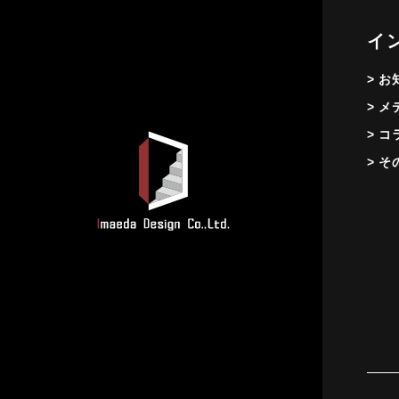
イ
> 
> 
> コ
> そ