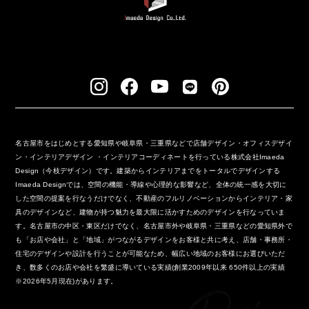
名古屋市をはじめとする愛知県や岐阜県・三重県などで店舗デザイン・オフィスデザイ
ン・インテリアデザイン ・インテリアコーディネートを行っている株式会社Imaeda
Design（今枝デザイン）です。建築からインテリアまでをトータルでデザインする
Imaeda Designでは、空間の機能・導線や心理的な影響など、全体の統一感を大切に
した空間の提案を行なうだけでなく、不動産のフルリノベーションからインテリア・家
具のデザインなど、建物が持つ魅力を最大限に活かすためのデザインを行なっていま
す。名古屋市の中区・東区だけでなく、名古屋市外や岐阜県・三重県などの愛知県外で
も「お店や会社」と「地域」がつながるデザインをお客様と共に考え、店舗・事務所・
住宅のデザインや設計を行うことが可能なため、幅広い地域のお客様にお選びいただ
き、数多くのお店や会社を繁盛に導いている実績(創業2009年以来 650件以上の実績
※2026年5月現在)があります。