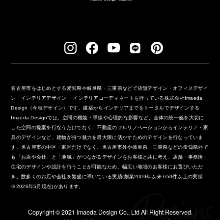
名古屋市をはじめとする愛知県や岐阜県・三重県などで店舗デザイン・オフィスデザイ
ン・インテリアデザイン ・インテリアコーディネートを行っている株式会社Imaeda
Design（今枝デザイン）です。建築からインテリアまでをトータルでデザインする
Imaeda Designでは、空間の機能・導線や心理的な影響など、全体の統一感を大切に
した空間の提案を行なうだけでなく、不動産のフルリノベーションからインテリア・家
具のデザインなど、建物が持つ魅力を最大限に活かすためのデザインを行なっていま
す。名古屋市の中区・東区だけでなく、名古屋市外や岐阜県・三重県などの愛知県外で
も「お店や会社」と「地域」がつながるデザインをお客様と共に考え、店舗・事務所・
住宅のデザインや設計を行うことが可能なため、幅広い地域のお客様にお選びいただ
き、数多くのお店や会社を繁盛に導いている実績(創業2009年以来 650件以上の実績
※2026年5月現在)があります。
Copyright ©︎ 2021 Imaeda Design Co., Ltd All Right Reserved.