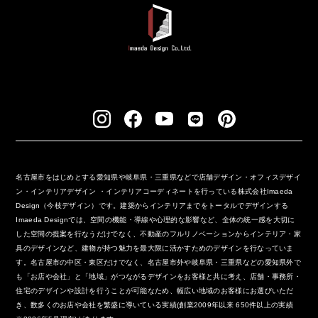
名古屋市をはじめとする愛知県や岐阜県・三重県などで店舗デザイン・オフィスデザイ
ン・インテリアデザイン ・インテリアコーディネートを行っている株式会社Imaeda
Design（今枝デザイン）です。建築からインテリアまでをトータルでデザインする
Imaeda Designでは、空間の機能・導線や心理的な影響など、全体の統一感を大切に
した空間の提案を行なうだけでなく、不動産のフルリノベーションからインテリア・家
具のデザインなど、建物が持つ魅力を最大限に活かすためのデザインを行なっていま
す。名古屋市の中区・東区だけでなく、名古屋市外や岐阜県・三重県などの愛知県外で
も「お店や会社」と「地域」がつながるデザインをお客様と共に考え、店舗・事務所・
住宅のデザインや設計を行うことが可能なため、幅広い地域のお客様にお選びいただ
き、数多くのお店や会社を繁盛に導いている実績(創業2009年以来 650件以上の実績