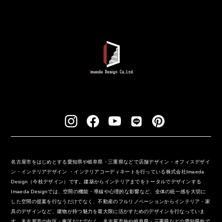
名古屋市をはじめとする愛知県や岐阜県・三重県などで店舗デザイン・オフィスデザイ
ン・インテリアデザイン ・インテリアコーディネートを行っている株式会社Imaeda
Design（今枝デザイン）です。建築からインテリアまでをトータルでデザインする
Imaeda Designでは、空間の機能・導線や心理的な影響など、全体の統一感を大切に
した空間の提案を行なうだけでなく、不動産のフルリノベーションからインテリア・家
具のデザインなど、建物が持つ魅力を最大限に活かすためのデザインを行なっていま
す。名古屋市の中区・東区だけでなく、名古屋市外や岐阜県・三重県などの愛知県外で