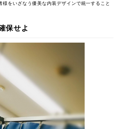
者様をいざなう優美な内装デザインで統一すること
確保せよ